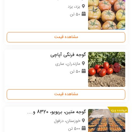
یزد، یزد
50 تن
مشاهده قیمت
گوجه فرنگی آپاچی
مازندران، ساری
50 تن
مشاهده قیمت
فروشنده ویژه
گوجه متین، بریویو، 8320 و....
خوزستان، دزفول
500 تن