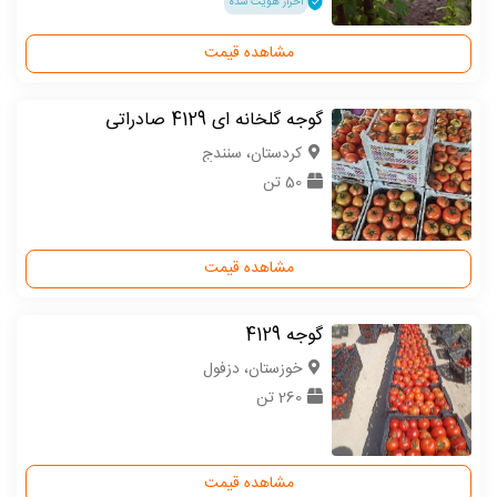
احراز هویت شده
مشاهده قیمت
گوجه گلخانه ای 4129 صادراتی
كردستان، سنندج
50 تن
مشاهده قیمت
گوجه 4129
خوزستان، دزفول
260 تن
مشاهده قیمت