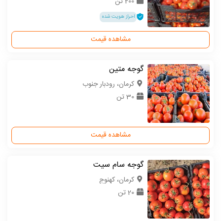
200 تن
احراز هویت شده
مشاهده قیمت
گوجه متین
كرمان، رودبار جنوب
30 تن
مشاهده قیمت
گوجه سام سیت
كرمان، کهنوج
20 تن