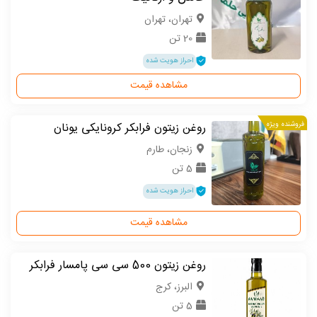
تهران، تهران
20 تن
احراز هویت شده
مشاهده قیمت
فروشنده ویژه
روغن زیتون فرابکر کرونایکی یونان
زنجان، طارم
5 تن
احراز هویت شده
مشاهده قیمت
روغن زیتون 500 سی سی پامسار فرابکر
البرز، کرج
5 تن