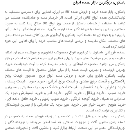
مقایسه کنند، از تأمین‌کنندگان معتبر خرید کنند، و سفارشات خود را
باسکول، بزرگترین بازار عمده ایران
به راحتی مدیریت کنند. از طریق باسکول، مشتریان می‌توانند به
باسکول، بازار عمده خرید و فروش عمده کالا در ایران، فضایی برای دسترسی مستقیم به
طیف گسترده‌ای از چرخ‌های خیاطی با ویژگی‌ها و ظرفیت‌های
تولیدکنندگان عمده انواع کالای ایرانی است. اگر خریدار عمده و صادرکننده هستید می
مختلف دسترسی پیدا کنند و اطلاعات دقیق و به‌روز درباره
توانید با استفاده از خدمات باسکول از قیمت روز انواع کالا اطلاع پیدا کنید، به صورت
محصولات را دریافت کنند. باسکول همچنین خدمات مشاوره‌های
مستقیم و بدون واسطه با فروشندگان عمده ارتباط بگیرید، سابقه فروشندگان و اعتبار آنها
تخصصی و پشتیبانی را فراهم می‌آورد که به خریداران کمک
را ببینید و با حرفه ای ها معامله کنید. باسکول با گردآوری هزاران کالای عمده در دسته بندی
می‌کند تا بهترین چرخ‌های خیاطی را با بهترین قیمت‌ها تهیه کنند
های مختلف، امکان مقایسه و بررسی فرصت های مناسب خرید را برای فعالین این حوزه
و فرآیند خرید خود را بهینه سازند.
فراهم کرده است.
عمده فروشی
باسکول با گردآوری انواع محصولات کشاورزی و فروشنده های آن امکان
خرید تجهیزات دوخت و نساجی عمده
مقایسه و بررسی موقعیت های خرید را برای فعالین این حوزه فراهم کرده است. در بازار
باسکول می توانید محصولات گوناگون را با هم مقایسه کرده با ثبت درخواست خرید،
بهترین فروشنده و بهترین قیمت عمده را از میان هزاران محصول با قیمت های مختلف
قیمت برنج
بیابید. باسکول بازاری برای خرید و فروش عمده انواع برنج همچون
پاکستانی
قیمت برنج هندی
قیمت برنج ایرانی
خرید خرما
قیمت پسته
و
و
،
،
،
خرید زعفران
خرید کشمش
قیمت انجیر خشک
،
،
درجه یک صادراتی و همچنین
خرید سیب
خرید پرتقال
خرید انگور
خرید انار
خرید لیموترش
،
،
،
و
درجه یک
خرید گوجه فرنگی
خرید سیب زمینی
خرید فلفل دلمه ای
صادراتی به همراه ،
،
،
،
خرید هویج
خرید خیار سبز
خرید سیر
،
،
درجه یک صادراتی را از بهترین فروشندگان
و کشاورزان فراهم کرده است.
باسکول به عنوان منبعی قابل اعتماد و تخصصی در زمینه فروش عمده، به خصوص در
دسته بندی ماشین آلات و تجهیزات صنعتی، به شما امکان می‌دهد با تولیدکنندگان و
توزیع‌کنندگان معتبر در این صنعت ارتباط برقرار کنید و ماشین آلات و تجهیزات صنعتی