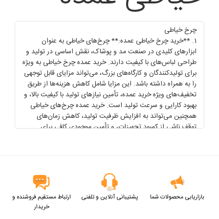
چرخ خیاطی
1. **خرید چرخ خیاطی عمده:** چرخ‌های خیاطی به عنوان
ابزارهای کلیدی در صنعت مد و پوشاک، نقش اساسی در تولید و
طراحی لباس‌های با کیفیت دارند. خرید عمده چرخ خیاطی به ویژه
برای تولیدکنندگان و کارگاه‌های بزرگ، می‌تواند مزایای قابل توجهی
را به همراه داشته باشد. این مزایا شامل کاهش هزینه‌ها از طریق
تخفیف‌های ویژه خرید عمده، تأمین نیازهای تولید با کیفیت بالا، و
بهبود کارایی و سرعت تولید است. خرید عمده چرخ‌های خیاطی
همچنین می‌تواند به افزایش ظرفیت تولید، کاهش زمان‌های
توقف ناشی از کمبود تجهیزات، و تأمین موجودی کافی برای
پروژه‌های وسیع کمک کند. انتخاب صحیح و خرید عمده این
چرخ‌ها می‌تواند به بهبود فرآیندهای تولید و افزایش کیفیت
محصولات نهایی منجر شود. 2. **قیمت چرخ خیاطی:** قیمت
چرخ‌های خیاطی تحت تأثیر عواملی مانند نوع دستگاه، ویژگی‌های
فنی، برند تولیدکننده، و ظرفیت آن قرار دارد. چرخ‌های خیاطی
می‌توانند شامل انواع مختلفی از جمله چرخ‌های خانگی، صنعتی،
بازاریابی محصولات شما
پشتیبانی آنلاین و تلفنی
ارتباط مستقیم فروشنده و
و اتوماتیک باشند که هرکدام قیمت و ویژگی‌های خاص خود را
خریدار
دارند. قیمت این چرخ‌ها معمولاً به مشخصات فنی، تکنولوژی