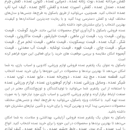
کفش مردانه عمده
بوت زنانه عمده
دمپایی عمده
کتونی عمده
کفش چرم
،
،
،
،
عمده
صندل عمده
کفش اسپرت عمده
کفش کالج عمده
کیف لپ تاپ
،
،
و
،
عمده
انتخاب کنید. همچنین، می‌توانید از طریق باسکول به طرح‌ها، جنس‌ها و مدل‌های
مختلف کیف و کفش دسترسی پیدا کنید و با رعایت جدیترین استانداردها و کیفیت،
بهترین انتخاب را برای مشتریان خود داشته باشید.
خرید گوشت
قیمت
عمده فروشی باسکول با گردآوری انواع محصولات غذایی مانند:
،
روغن
قیمت رب
قیمت تن ماهی
قیمت خیارشور
قیمت ماکارونی
قیمت
،
،
،
،
،
شکر
کیک عمده
قیمت بیسکویت
قیمت ماهی
قیمت تخم مرغ
قیمت
،
،
،
،
،
میگو
قیمت چای
قیمت قهوه
قیمت نوشابه
قیمت آب معدنی
قیمت
،
،
،
،
،
آبمیوه
امکان مقایسه و بررسی موقعیت های خرید را برای فعالین این حوزه فراهم کرده
است.
باسکول به عنوان یک پلتفرم عمده فروشی لوازم ورزشی، کادویی و اسباب بازی، به شما
امکان می‌دهد تا بهترین برندها و محصولات در این حوزه‌ها را برای خرید عمده انتخاب
قمقمه عمده
مچ بند عمده
دوچرخه عمده
مایو عمده
توپ عمده
کنید.
،
،
،
،
،
شیکر عمده
وسایل ورزشی عمده
لوازم کوهنوردی عمده
لوازم ورزشی عمده
،
،
،
با استفاده از این پلتفرم، شما می‌توانید با تولیدکنندگان و توزیع‌کنندگان معتبر در این
صنعت ارتباط برقرار کرده و لوازم ورزشی، کادویی و اسباب بازی مورد نیاز خود را به صورت
عمده تهیه کنید. با امکانات ویژه باسکول، می‌توانید به طرح‌ها، ابعاد و جنس‌های مختلف
محصولات دسترسی پیدا کرده و بهترین گزینه را برای خرید و تأمین نیازهای مشتریان خود
داشته باشید.
باسکول به عنوان یک پلتفرم عمده فروشی آرایشی، بهداشتی و سلامت، به شما امکان
می‌دهد تا بهترین برندها و محصولات در این حوزه را برای خرید عمده انتخاب کنید. انواع
رژ لب عمده
کرم پودر عمده
خط چشم عمده
رژ گونه عمده
کیف لوازم
،
،
،
،