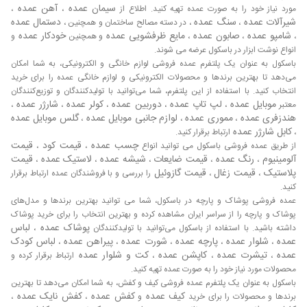
سیمان عمده
آهن عمده
مورد نیاز خود را به صورت عمده تهیه کنید. اطلاع از
،
،
شیرآلات عمده
سنگ عمده
دستمال عمده
،
، در دسته مصالح ساختمان و همچنین ،
شامپو عمده
صابون عمده
مایع ظرفشویی عمده
خودکار عمده
،
،
،
و همچنین
و
انواع نوشت ابزار در باسکول عرضه می شوند.
باسکول به عنوان یک پلتفرم عمده فروشی لوازم خانگی و الکترونیکی، به شما امکان
می‌دهد تا بهترین برندها و محصولات الکترونیکی و لوازم خانگی عمده را برای خرید
انتخاب کنید. با استفاده از این پلتفرم، شما می‌توانید با تولیدکنندگان و توزیع‌کنندگان
موبایل عمده
لپ تاپ عمده
دوربین عمده
کولر عمده
شارژر عمده
معتبر
،
،
،
،
،
هندزفری عمده
مموری عمده
لوازم جانبی موبایل عمده
گلس موبایل عمده
،
،
،
کابل شارژر عمده
،
ارتباط برقرار کنید.
چسب عمده
قیمت کود
قیمت
از طریق عمده فروشی باسکول می توانید انواع
،
،
آلومینیوم
رنگ عمده
قیمت ضایعات
شیشه عمده
لاستیک عمده
قیمت
،
،
،
،
،
پلاستیک
قیمت زغال
قیمت گازوئیل
،
،
را بررسی و با فروشندگان عمده ارتباط برقرار
کنید.
عمده فروشی پوشاک و پارچه در باسکول، شما می توانید بهترین برندها و مدل‌های
پوشاک و پارچه را از سراسر ایران مشاهده کرده و بهترین انتخاب را برای خرید پوشاک
پوشاک عمده
لباس
داشته باشید. با استفاده از باسکول می‌توانید با تولیدکنندگان
،
عمده
شلوار عمده
پارچه عمده
شورت عمده
پیراهن عمده
لباس کودک
،
،
،
،
،
عمده
تیشرت عمده
کاپشن عمده
کت و شلوار عمده
،
،
،
ارتباط برقرار کرده و
محصولات مورد نیاز خود را به صورت عمده تهیه کنید.
باسکول به عنوان یک پلتفرم عمده فروشی کیف و کفش، به شما امکان می‌دهد تا بهترین
کیف عمده
کفش عمده
کفش نایک عمده
برندها و محصولات را برای خرید
و
،
،