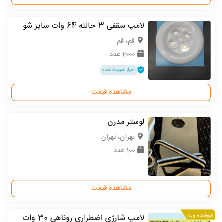
لامپ سقفی 3 حالته 64 وات سایز شو
قم، قم
2000 عدد
احراز هویت شده
مشاهده قیمت
لوستر مدرن
تهران، تهران
100 عدد
مشاهده قیمت
فروشنده ویژه
لامپ شارژی اضطراری روناهی 30 وات