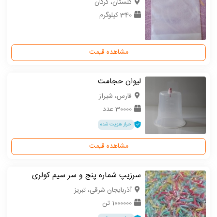
گلستان، گرگان
340 کیلوگرم
مشاهده قیمت
لیوان حجامت
فارس، شیراز
30000 عدد
احراز هویت شده
مشاهده قیمت
سرزیپ شماره پنج و سر سیم کولری
آذربایجان شرقی، تبریز
1000000 تن