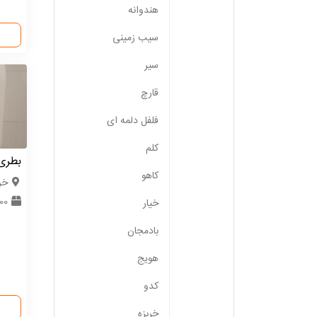
هندوانه
سیب زمینی
سیر
قارچ
فلفل دلمه ای
کلم
بطری پل
کاهو
خر
000
خیار
بادمجان
هویج
کدو
خربزه