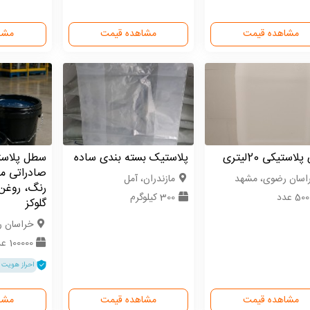
مشاهده قیمت
مشاهده قیمت
مشا
استیکی 20لیتری
پلاستیک بسته بندی ساده
سطل پلاست
صادراتی م
اسان رضوی، مشهد
مازندران، آمل
رنگ، روغن
50 عدد
300 کیلوگرم
گلوکز
خراسان 
100000 عدد
احراز هویت 
مشاهده قیمت
مشاهده قیمت
مشا