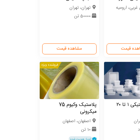
 غربی، ارومیه
تهران، تهران
50000 تن
هده قیمت
مشاهده قیمت
فروشنده ویژه
سطل پلاستیکی ۱ تا ۲۰
پلاستیک وکیوم 75
میکرونی
ران
اصفهان، اصفهان
10 تن
احراز هویت شده