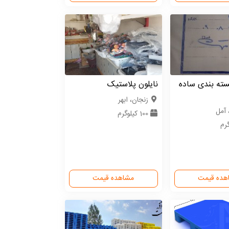
سته بندی ساده
نایلون پلاستیک
زنجان، ابهر
 آمل
100 کیلوگرم
هده قیمت
مشاهده قیمت