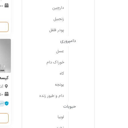
0000
دارچین
زنجبیل
پودر فلفل
دامپروری
عسل
خوراک دام
کاه
کیسه
یونجه
آذ
50 ت
دام و طیور زنده
احر
حبوبات
لوبیا