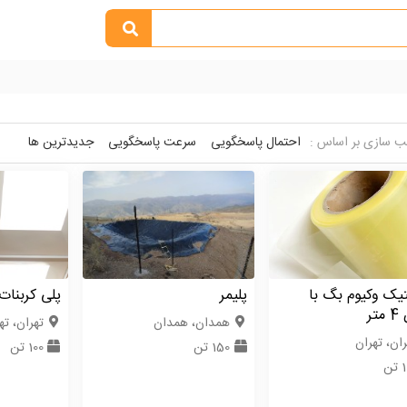
 سازی بر اساس :
احتمال پاسخگویی
سرعت پاسخگویی
جدیدترین ها
یک وکیوم بگ با
پلیمر
پلی کربنات
تر
همدان، همدان
تهران، ته
ران، تهران
150 تن
100 تن
تن