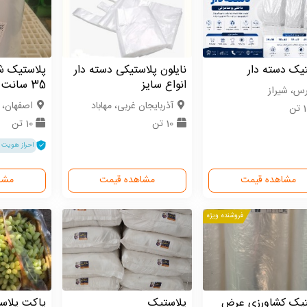
یک دسته دار
نایلون پلاستیکی دسته دار
پلاستیک 
انواع سایز
35 سانت 70 میکرون
رس، شیراز
آذربایجان غربی، مهاباد
اصفهان، 
تن
10 تن
10 تن
احراز هویت 
مشاهده قیمت
مشاهده قیمت
مشا
فروشنده ویژه
تیک کشاورزی عرض
پلاستیک
پاکت پلاست