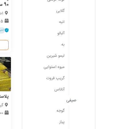
90 سانتی متر
گلابی
اص
5 تن
انبه
احر
آلبالو
به
لیمو شیرین
میوه استوایی
گریپ فروت
آناناس
پلاس
صیفی
گی
گوجه
500 کی
پیاز