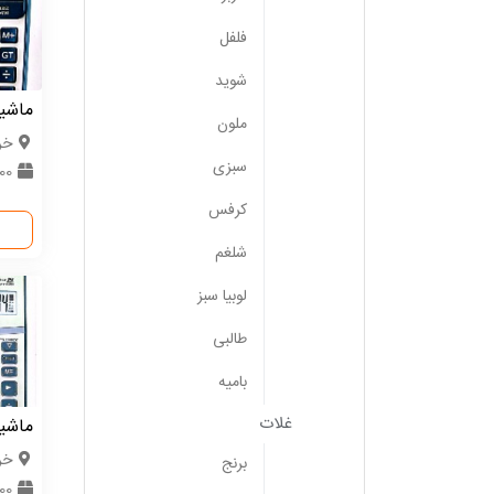
فلفل
شوید
ماشی
ملون
خر
سبزی
600 
کرفس
شلغم
لوبیا سبز
طالبی
بامیه
غلات
ماشی
خر
برنج
600 