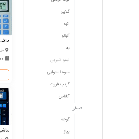
گلابی
انبه
آلبالو
ماشی
به
خر
600 
لیمو شیرین
میوه استوایی
گریپ فروت
آناناس
صیفی
گوجه
ماشی
پیاز