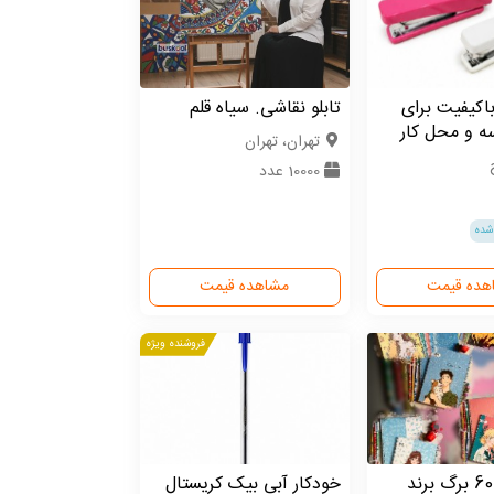
باکیفیت برای
تابلو نقاشی. سیاه قلم
ه و محل کار
تهران، تهران
10000 عدد
شده
هده قیمت
مشاهده قیمت
فروشنده ویژه
دفتر فنری 60 برگ برند
خودکار آبی بیک کریستال