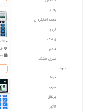
کشمش
بادام
تخمه آفتابگردان
گردو
زرشک
ماشی
خر
فندق
600 
سبزی خشک
میوه
خرما
سیب
پرتقال
انگور