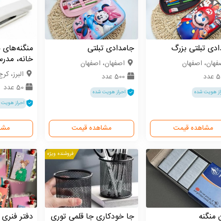
دی تبلتی بزرگ
جامدادی تبلتی
منگنه‌های 
خانه، مدرس
فهان، اصفهان
اصفهان، اصفهان
البرز، کرج
عدد
500 عدد
50 عدد
از هویت شده
احراز هویت شده
احراز هویت 
مشاهده قیمت
مشاهده قیمت
مشا
فروشنده ویژه
 منگنه
جا خودکاری جا قلمی توری