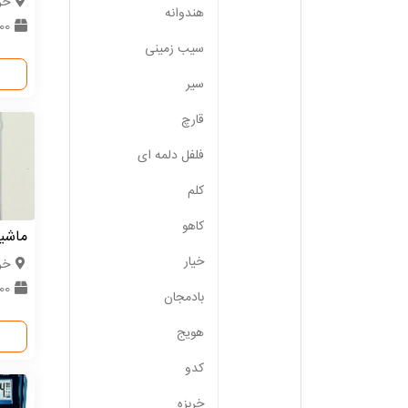
خر
هندوانه
600 
سیب زمینی
سیر
قارچ
فلفل دلمه ای
کلم
کاهو
ماشی
خیار
خر
1000
بادمجان
هویج
کدو
خربزه