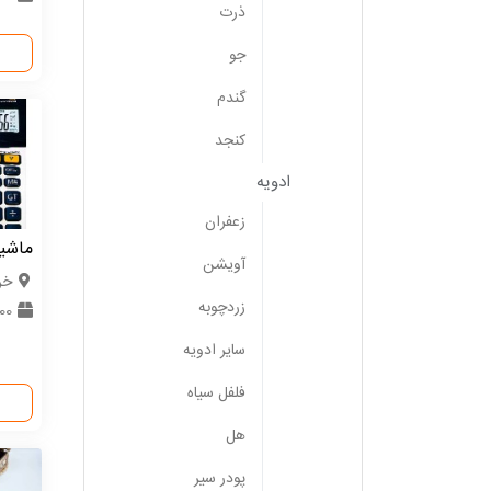
ذرت
جو
گندم
کنجد
ادویه
زعفران
ماشی
آویشن
خر
زردچوبه
600 
سایر ادویه
فلفل سیاه
هل
پودر سیر