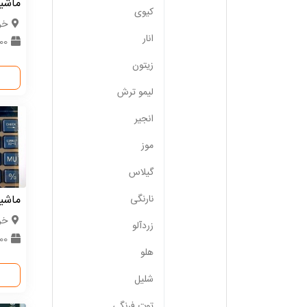
ماشی
کیوی
خر
انار
600 
زیتون
لیمو ترش
انجیر
موز
گیلاس
نارنگی
ماشی
خر
زردآلو
600 
هلو
شلیل
توت فرنگی