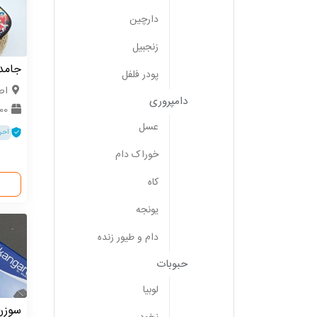
دارچین
زنجبیل
جامدا
پودر فلفل
اص
دامپروری
500 
عسل
احر
خوراک دام
کاه
یونجه
دام و طیور زنده
حبوبات
لوبیا
سوزن