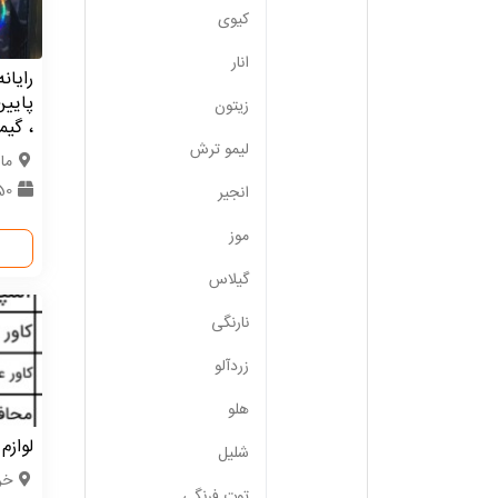
کیوی
انار
رایان
پایین
زیتون
، گیم
لیمو ترش
ما
50 عد
انجیر
موز
گیلاس
نارنگی
زردآلو
هلو
لوازم
شلیل
خر
توت فرنگی