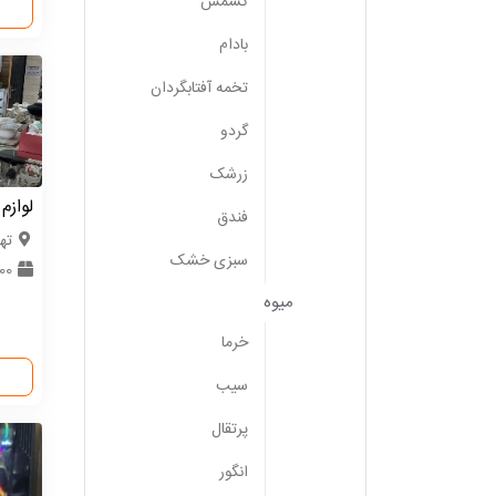
کشمش
بادام
تخمه آفتابگردان
گردو
زرشک
لوازم
فندق
ته
سبزی خشک
0000
میوه
خرما
سیب
پرتقال
انگور