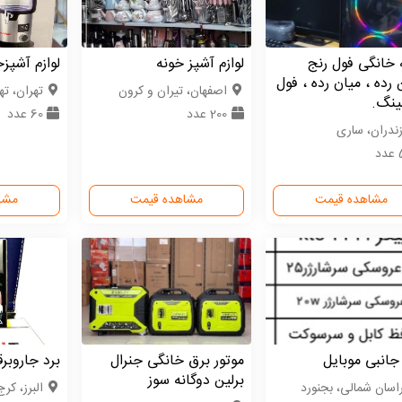
ه خانگی فول رنج
لوازم آشپز خونه
لوازم آشپزخ
 رده ، میان رده ، فول
اصفهان، تیران و کرون
تهران، ته
ینگ.
200 عدد
60 عدد
زندران، ساری
د
مشاهده قیمت
مشاهده قیمت
مشا
 جانبی موبایل
موتور برق خانگی جنرال
برد جاروبر
برلین دوگانه سوز
اسان شمالی، بجنورد
البرز، کرج