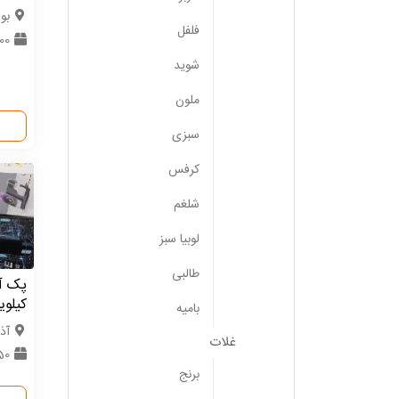
بوش
فلفل
2000
شوید
ملون
سبزی
کرفس
شلغم
لوبیا سبز
طالبی
پک آم
کیلوی
بامیه
آذر
غلات
50 عد
برنج