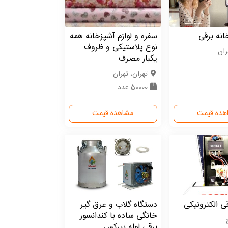
انه برقی
سفره و لوازم آشپزخانه همه
نوع پلاستیکی و ظروف
ران
یکبار مصرف
تهران، تهران
50000 عدد
هده قیمت
مشاهده قیمت
قی الکترونیکی
دستگاه گلاب و عرق گیر
خانگی ساده با کندانسور
برقی لوله پیرکس