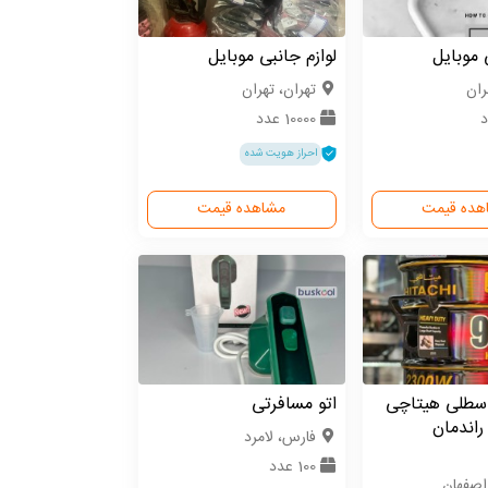
 موبایل
لوازم جانبی موبایل
ران
تهران، تهران
10000 عدد
احراز هویت شده
هده قیمت
مشاهده قیمت
 سطلی هیتاچی
اتو مسافرتی
دل 9800 راندمان
فارس، لامرد
100 عدد
اصفهان