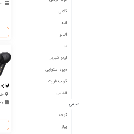
200 ع
گلابی
انبه
آلبالو
به
لیمو شیرین
میوه استوایی
گریپ فروت
لوازم
آناناس
خو
20 عدد
صیفی
گوجه
پیاز