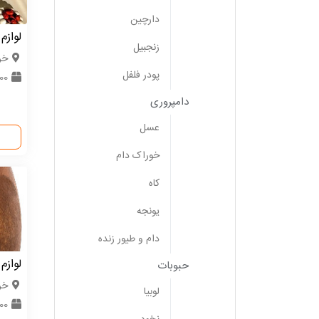
دارچین
لوازم
زنجبیل
خر
پودر فلفل
100 ع
دامپروری
عسل
خوراک دام
کاه
یونجه
دام و طیور زنده
لوازم
حبوبات
خر
لوبیا
3000