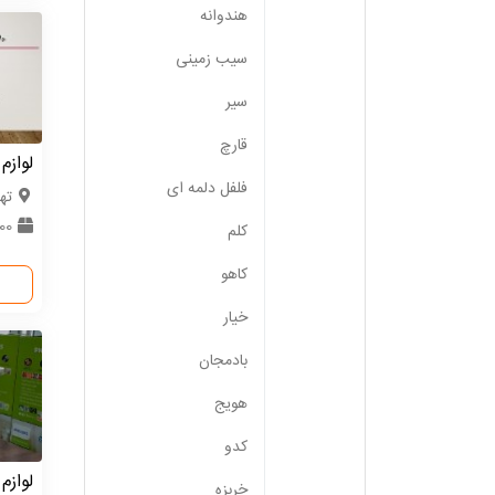
هندوانه
سیب زمینی
سیر
قارچ
لوازم 
فلفل دلمه ای
ته
000
کلم
کاهو
خیار
بادمجان
هویج
کدو
لوازم
خربزه