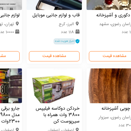
 دکوری و آشپزخانه
قاب و لوازم جانبی موبایل
لوازم جانبی
اسان رضوی، مشهد
البرز، کرج
تهران، ته
دد
118 عدد
10000 عدد
احراز هویت شده
مشاهده قیمت
مشاهده قیمت
مشا
 چوبی آشپزخانه
خردکن دوکاسه فیلیپس
جارو برقی
3800 وات همراه با
م
اسان رضوی، سبزوار
سیرپوست کن
2300وات
 عدد
اصفهان، اصفهان
اصفهان، 