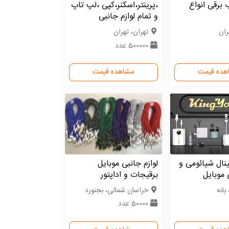
برقی انواع
،پرینتر،اسکنر،کپی ،لپ تاپ
و تمام لوازم جانبی
ران
تهران، تهران
500000 عدد
هده قیمت
مشاهده قیمت
ینال شیائومی و
لوازم جانبی موبایل
 موبایل
برقیجات و اداپتور
بانه
خراسان شمالی، بجنورد
50000 عدد