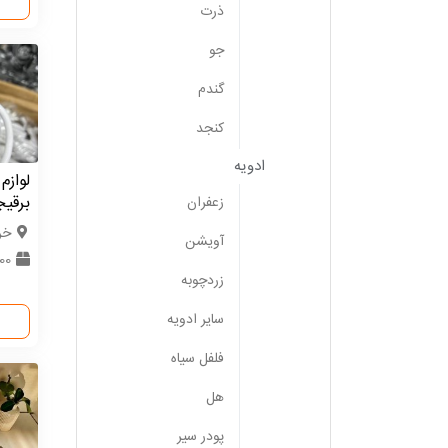
ذرت
جو
گندم
کنجد
ادویه
لوازم
برقی
زعفران
خر
آویشن
000
زردچوبه
سایر ادویه
فلفل سیاه
هل
پودر سیر