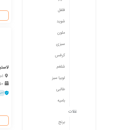
فلفل
شوید
ملون
سبزی
کرفس
شلغم
لاست
اص
لوبیا سبز
250 
طالبی
احر
بامیه
غلات
برنج