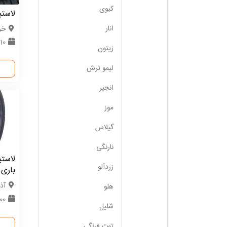
کیوی
لاست
انار
خر
10 حلقه
زیتون
لیمو ترش
انجیر
موز
گیلاس
نارنگی
لاست
زردآلو
باری 
آذ
هلو
100 حل
شلیل
توت فرنگی