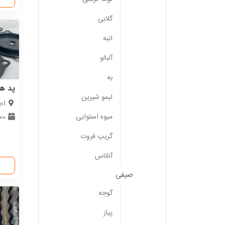
گلابی
انبه
آلبالو
به
پد ها
لیمو شیرین
اص
میوه استوایی
000
گریپ فروت
آناناس
صیفی
گوجه
پیاز