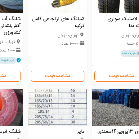
 لاستیک سواری
شیلنگ های ارتجاعی کاس
شلنگ آب 
 دنا
ترکیه
آتش‌نشانی
کشاورزی
ران، تهران
تهران، تهران
تهران، ته
لقه
10000 عدد
1000 عدد
از هویت شده
احراز هویت 
مشاهده قیمت
مشاهده قیمت
مشا
پرایدی 13پژویی14سمندی
تایر
شلنگ آبرس