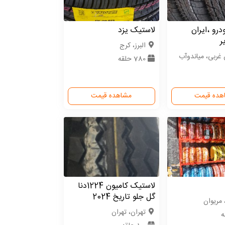
رو ،ایران
لاستیک یزد
ر
البرز، کرج
 غربی، میاندوآب
780 حلقه
هده قیمت
مشاهده قیمت
لاستیک کامیون 1224دنا
گل جلو تاریخ 2024
 مریوان
تهران، تهران