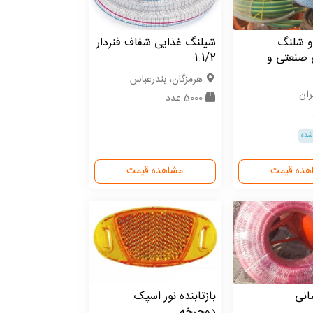
و شلنگ
شیلنگ غذایی شفاف فنردار
 صنعتی و
1.1/2
هرمزگان، بندرعباس
ران
5000 عدد
شده
هده قیمت
مشاهده قیمت
انی
بازتابنده نور اسپک
دوچرخه