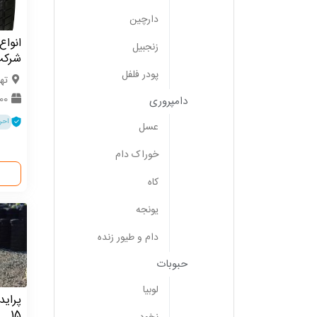
دارچین
انواع
زنجبیل
شرکت
پودر فلفل
ته
500 ح
دامپروری
احر
عسل
خوراک دام
کاه
یونجه
دام و طیور زنده
حبوبات
لوبیا
15