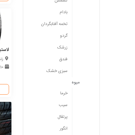
کشمش
بادام
تخمه آفتابگردان
گردو
زرشک
لاست
زن
فندق
10 حلقه
سبزی خشک
میوه
خرما
سیب
پرتقال
انگور