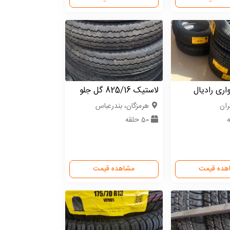
ری رادیال
لاستیک 825/16 گل جلو
ران
هرمزگان، بندرعباس
50 حلقه
هده قیمت
مشاهده قیمت