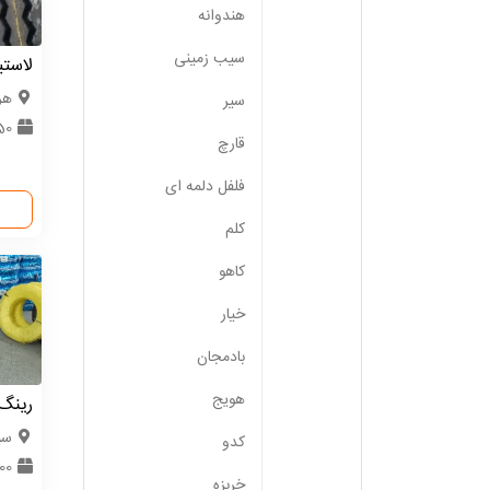
هندوانه
سیب زمینی
لاستیک 
هر
سیر
50 حلق
قارچ
فلفل دلمه ای
کلم
کاهو
خیار
بادمجان
هویج
رینگ
سیس
کدو
0000
خربزه