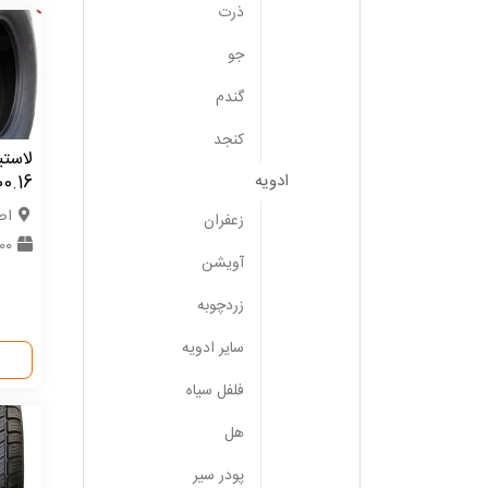
ذرت
جو
گندم
کنجد
لاستی
ادویه
0.16
اص
زعفران
100 حل
آویشن
زردچوبه
سایر ادویه
فلفل سیاه
هل
پودر سیر