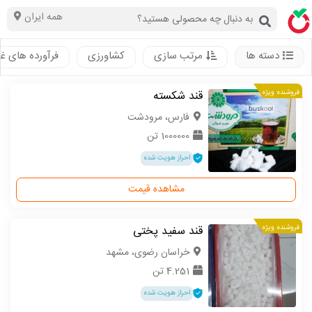
همه ایران
دسته ها
مرتب سازی
کشاورزی
فرآورده های غ
فروشنده ویژه
قند شکسته
فارس، مرودشت
1000000 تن
احراز هویت شده
مشاهده قیمت
فروشنده ویژه
قند سفید پختی
خراسان رضوی، مشهد
4.251 تن
احراز هویت شده