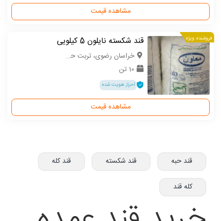
مشاهده قیمت
فروشنده ویژه
قند شکسته نایلون 5 کیلویی
خراسان رضوی، تربت حیدریه
10 تن
احراز هویت شده
مشاهده قیمت
قند حبه
قند شکسته
قند کله
کله قند
خرید قند عمده