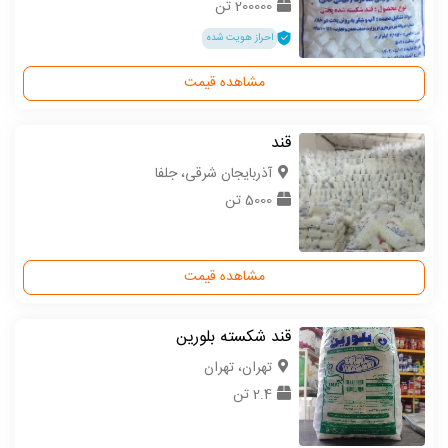
200000 تن
احراز هویت شده
مشاهده قیمت
قند
آذربایجان شرقی، جلفا
5000 تن
مشاهده قیمت
قند شکسته بلورین
تهران، تهران
2.4 تن