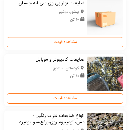
ضایعات نوار پی وی سی لبه چسپان
بوشهر، بوشهر
10 تن
مشاهده قیمت
ضایعات کامپیوتر و موبایل
كردستان، سنندج
10 تن
مشاهده قیمت
انواع ضایعات فلزات رنگین :
مس،آلومینیوم،روی،برنج،سرب‌وغیره