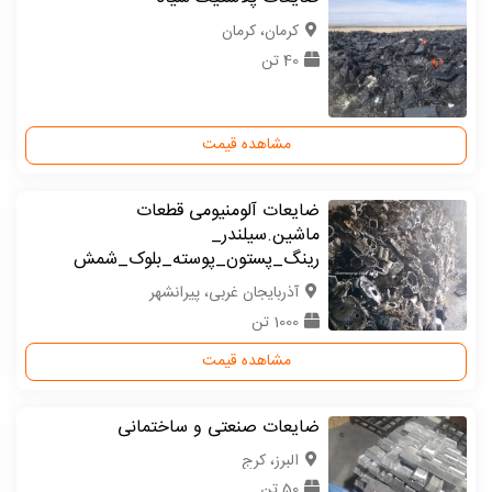
كرمان، کرمان
40 تن
مشاهده قیمت
ضایعات آلومنیومی قطعات
ماشین.سیلندر_
رینگ_پستون_پوسته_بلوک_شمش
آذربایجان غربی، پیرانشهر
1000 تن
مشاهده قیمت
ضایعات صنعتی و ساختمانی
البرز، کرج
50 تن