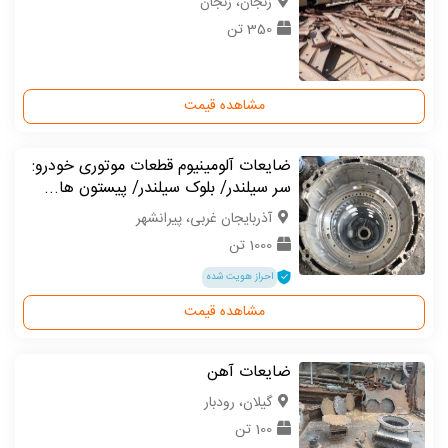
زنجان، زنجان
350 تن
مشاهده قیمت
ضایعات آلومینیوم قطعات موتوری خودرو:
سر سیلندر/ بلوک سیلندر/ پیستون ها...
آذربایجان غربی، پیرانشهر
1000 تن
احراز هویت شده
مشاهده قیمت
ضایعات آهن
گیلان، رودبار
100 تن