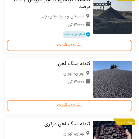
کانسنگ تیتانیوم با عیار تیپیکال 4 تا 8
درصد
سیستان و بلوچستان، چابهار
30000 تن
احراز هویت شده
مشاهده قیمت
گندله سنگ آهن
تهران، تهران
30000 تن
مشاهده قیمت
فروشنده ویژه
گندله سنگ آهن مرکزی
تهران، تهران