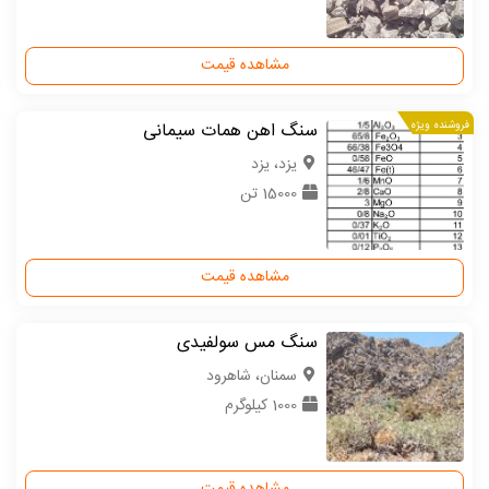
مشاهده قیمت
فروشنده ویژه
سنگ اهن همات سیمانی
یزد، یزد
15000 تن
مشاهده قیمت
سنگ مس سولفیدی
سمنان، شاهرود
1000 کیلوگرم