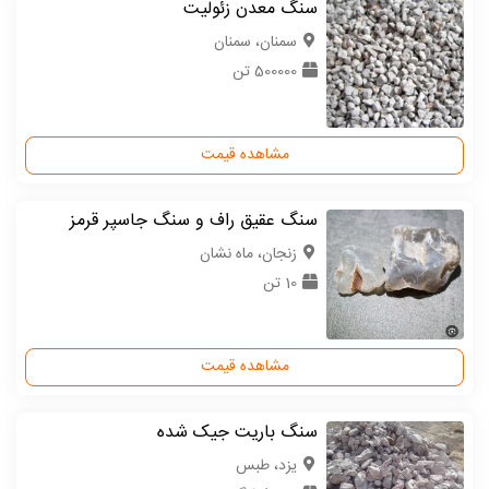
سنگ معدن زئولیت
سمنان، سمنان
500000 تن
مشاهده قیمت
سنگ عقیق راف و سنگ جاسپر قرمز
زنجان، ماه نشان
10 تن
مشاهده قیمت
سنگ باریت جیک شده
یزد، طبس