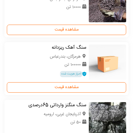
10000 تن
مشاهده قیمت
سنگ آهک ریزدانه
هرمزگان، بندرعباس
100000 تن
احراز هویت شده
مشاهده قیمت
سنگ منگنز وارداتی 65درصدی
آذربایجان غربی، ارومیه
50 تن