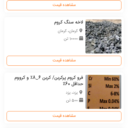
مشاهده قیمت
لاخه سنگ کروم
كرمان، کرمان
10000 تن
مشاهده قیمت
فرو کروم پرکربن/ کربن 6_8٪ و کرووم
حداقل 60٪
یزد، یزد
500 تن
مشاهده قیمت