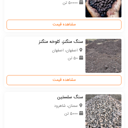
50000 تن
مشاهده قیمت
سنگ منگنز، کلوخه منگنز
اصفهان، اصفهان
50 تن
مشاهده قیمت
سنگ سلستین
سمنان، شاهرود
5000 تن