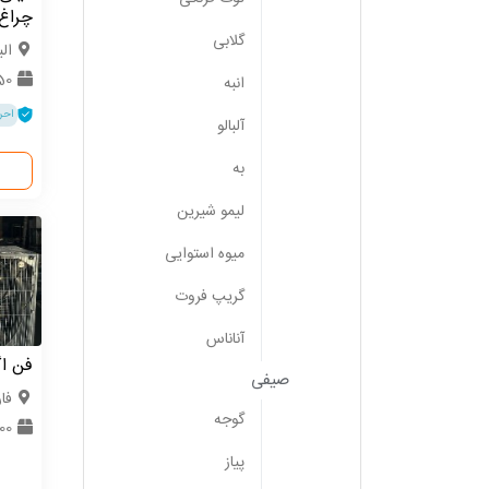
چراغ 
گلابی
الب
50 دستگ
انبه
احر
آلبالو
به
لیمو شیرین
میوه استوایی
گریپ فروت
آناناس
فن ا
صیفی
فا
گوجه
100 دست
پیاز