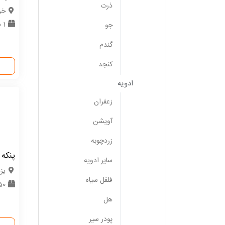
ذرت
خر
1 دستگاه
جو
گندم
کنجد
ادویه
زعفران
آویشن
زردچوبه
پنکه
سایر ادویه
یزد
فلفل سیاه
50 دستگ
هل
پودر سیر