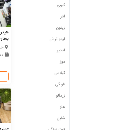
کیوی
انار
زیتون
هیتر،
بخار
لیمو ترش
خر
انجیر
0000
موز
گیلاس
نارنگی
زردآلو
هلو
شلیل
مینی 
توت فرنگی