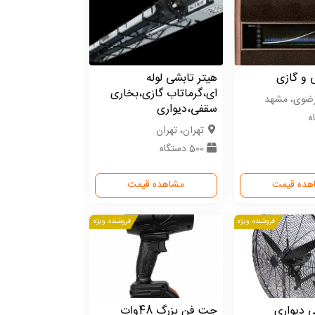
 و گازی
هیتر تابشی لوله
ای،گرماتاب گازی،بخاری
رضوی، مشهد
سقفی،دیواری
تهران، تهران
500 دستگاه
هده قیمت
مشاهده قیمت
فروشنده ویژه
فروشنده ویژه
 دیواری
جت فن بزرگ 48وات