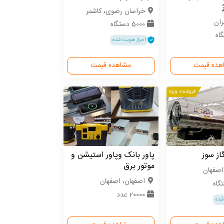
خراسان رضوی، کاشمر
ران
5000 دستگاه
احراز هویت شده
هده قیمت
مشاهده قیمت
فروشنده ویژه
از سوز
پاور بانک وپاور استیشن و
موتور برق
اصفهان
اصفهان، اصفهان
20000 عدد
شده