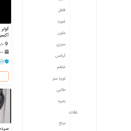
فلفل
شوید
کولر 
ملون
آکسیا
خر
سبزی
1000 د
کرفس
احر
شلغم
لوبیا سبز
طالبی
بامیه
غلات
برنج
سردخا