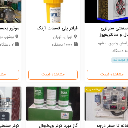
صنعتی سلولزی
فیلتر پلی فسفات آرتک
موتور یخسا
ل و سانتریفیوژ
تهران، تهران
بوشهر، بو
اسان رضوی، مشهد
10000 دستگاه
2 دستگاه
ستگاه
از هویت شده
مشاهده قیمت
مشاهده قیمت
مشا
فروشنده ویژه
نه تا صفر درجه
گاز مبرد کولر ویخچال
کولر صنعتی