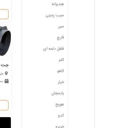
هندوانه
سیب زمینی
سیر
قارچ
فلفل دلمه ای
کلم
جت 
کاهو
خر
2000 
خیار
بادمجان
هویج
کدو
خربزه