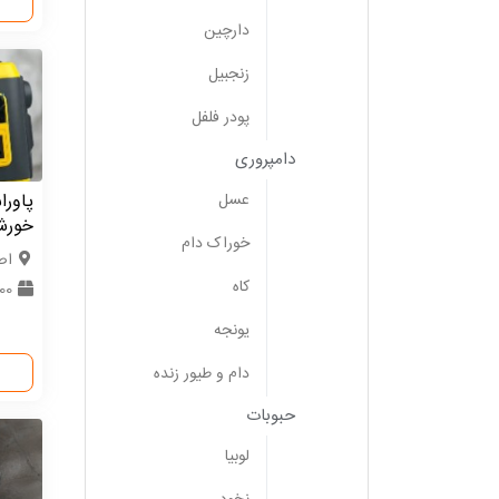
دارچین
زنجبیل
پودر فلفل
دامپروری
عسل
پاورا
خورش
خوراک دام
اص
کاه
0000
یونجه
دام و طیور زنده
حبوبات
لوبیا