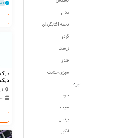
کشمش
احر
بادام
تخمه آفتابگردان
گردو
زرشک
فندق
سبزی خشک
دیگ 
دیگ 
میوه
قز
خرما
00000
سیب
پرتقال
انگور