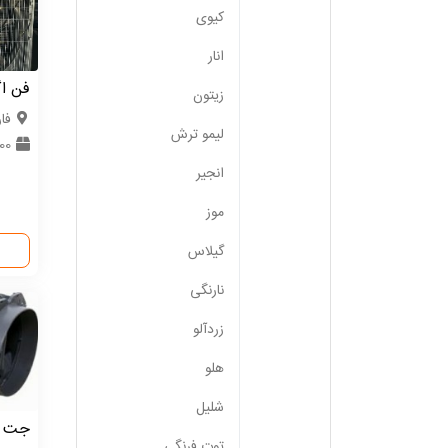
کیوی
انار
فن ا
زیتون
فا
لیمو ترش
100 دست
انجیر
موز
گیلاس
نارنگی
زردآلو
هلو
شلیل
جت 
توت فرنگی