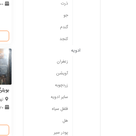
ذرت
0000
جو
گندم
کنجد
ادویه
زعفران
آویشن
زردچوبه
بویلر
سایر ادویه
ته
20 دستگا
فلفل سیاه
هل
پودر سیر