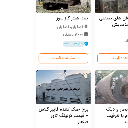
فن های صنعتی
جت هیتر گاز سوز
ضدسایش
اصفهان، اصفهان
3000 دستگاه
احراز هویت شده
هده قیمت
مشاهده قیمت
خار و دیگ
برج خنک کننده فایبر گلاس
م با ظرفیت
+ قیمت کولینگ تاور
ف
صنعتی