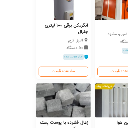
آبگرمکن برقی 100 لیتری
جنرال
رضوی، مشهد
البرز، کرج
50 دستگاه
شده
احراز هویت شده
هده قیمت
مشاهده قیمت
فروشنده ویژه
ن هوا
زغال فشرده با پوست پسته