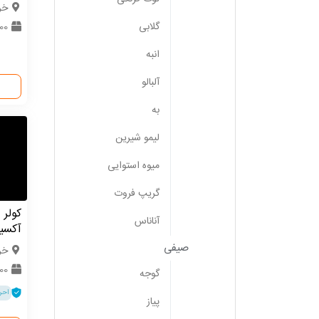
خر
گلابی
2000 
انبه
آلبالو
به
لیمو شیرین
میوه استوایی
گریپ فروت
کولر 
آناناس
آکسیا
صیفی
خر
1000 د
گوجه
احر
پیاز