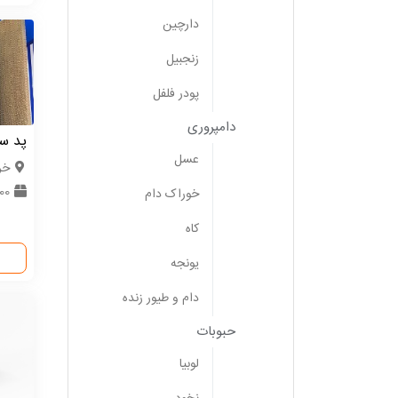
دارچین
زنجبیل
پودر فلفل
دامپروری
پد سل
عسل
خر
0000
خوراک دام
کاه
یونجه
دام و طیور زنده
حبوبات
لوبیا