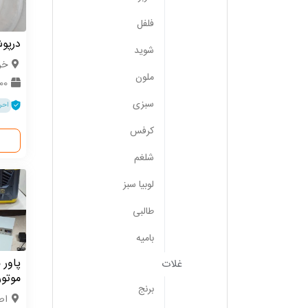
فلفل
درپو
شوید
خر
ملون
0000
سبزی
احر
کرفس
شلغم
لوبیا سبز
طالبی
بامیه
پاور 
غلات
موتور
برنج
اص