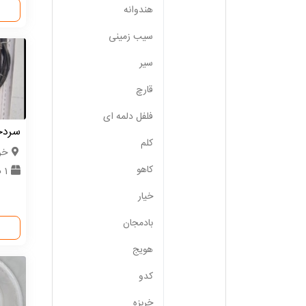
هندوانه
سیب زمینی
سیر
قارچ
فلفل دلمه ای
سردخا
کلم
خر
کاهو
1 دستگاه
خیار
بادمجان
هویج
کدو
خربزه