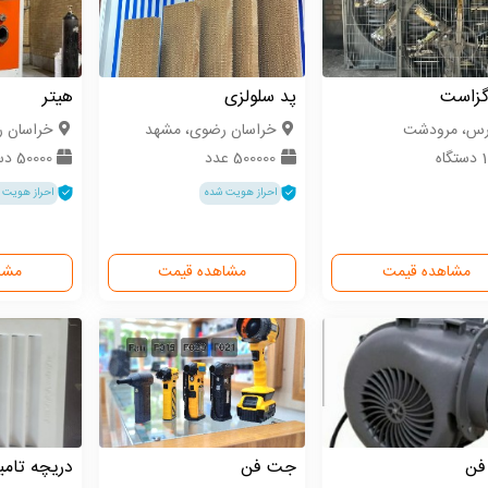
گزاست
پد سلولزی
هیتر
رس، مرودشت
خراسان رضوی، مشهد
خراسان 
گاه
500000 عدد
50000 دستگاه
احراز هویت شده
احراز هویت 
مشاهده قیمت
مشاهده قیمت
مشا
فن
جت فن
دریچه تامی