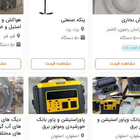
ش بخاری
پنکه صنعتی
هواکش و 
استیل و 
اسان رضوی، کاشمر
یزد، یزد
قم، قم
5 دستگاه
50 دستگاه
50 دستگاه
از هویت شده
مشاهده قیمت
مشاهده قیمت
مشا
بانک وپاور استیشن و
پاوراستیشن و پاور بانک
دیگ های ب
 برق
خورشیدی وموتور برق
های آب گر
های مختل
فهان، اصفهان
اصفهان، اصفهان