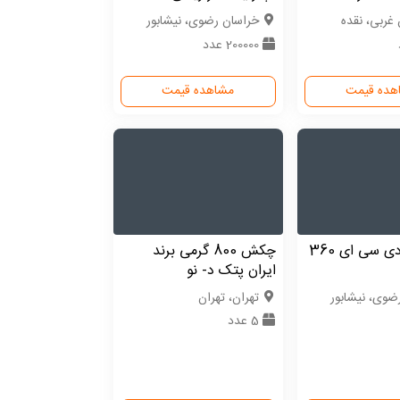
 غربی، نقده
خراسان رضوی، نیشابور
200000 عدد
هده قیمت
مشاهده قیمت
تراز لیزری دی سی ای 360
چکش 800 گرمی برند
ایران پتک د- نو
ضوی، نیشابور
تهران، تهران
5 عدد