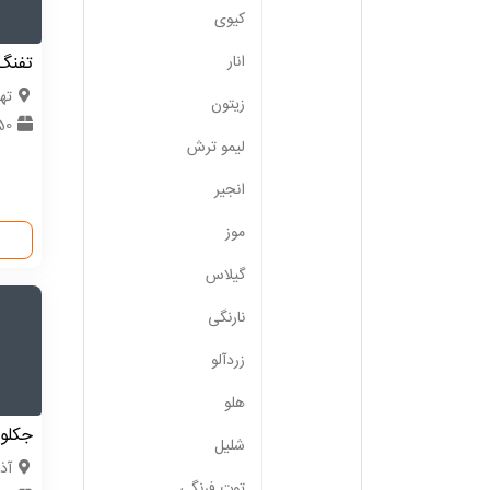
کیوی
تفنگ
انار
ته
زیتون
350 
لیمو ترش
انجیر
موز
گیلاس
نارنگی
زردآلو
هلو
جکلو
شلیل
آذ
توت فرنگی