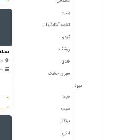
کشمش
بادام
تخمه آفتابگردان
گردو
زرشک
دسته 
آذ
فندق
500 
سبزی خشک
میوه
خرما
سیب
پرتقال
انگور