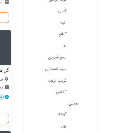
2000
گلابی
انبه
آلبالو
به
لیمو شیرین
میوه استوایی
گل می
خر
گریپ فروت
9000
آناناس
احر
صیفی
گوجه
پیاز