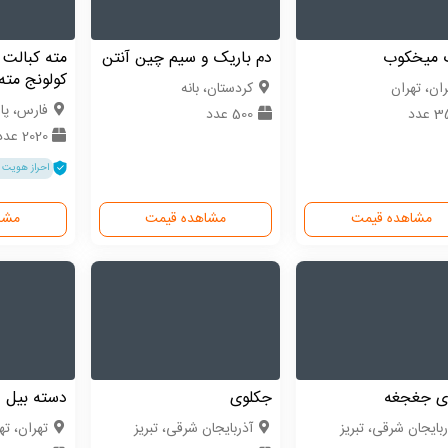
 میخکوب
دم باریک و سیم چین آنتن
کولونج مته
ران، تهران
كردستان، بانه
فارس، پاس
عدد
500 عدد
2020 عدد
احراز هویت 
مشاهده قیمت
مشاهده قیمت
مشا
ی جغجغه
جکلوی
دسته بیل
ربایجان شرقی، تبریز
آذربایجان شرقی، تبریز
تهران، ته