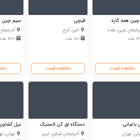
چین همه کاره
قیچی
سیم چین ه
ربایجان غربی، نقده
البرز، کرج
آذربایجان
 عدد
100 عدد
1200 عدد
مشاهده قیمت
مشاهده قیمت
مشا
باغبانی
دستگاه لق کن لاستیک
بیل کشاور
ران، تهران
آذربایجان شرقی، تبریز
تهران، ته