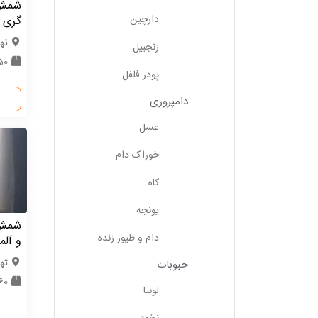
شمش 
دارچین
گری
ته
زنجبیل
50 ت
پودر فلفل
دامپروری
عسل
خوراک دام
کاه
یونجه
شمش آ
دام و طیور زنده
و آلمانی
ته
حبوبات
360 کی
لوبیا