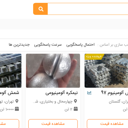
 سازی بر اساس :
احتمال پاسخگویی
سرعت پاسخگویی
جدیدترین ها
فروشنده ویژه
لومینیوم 97
نیمکره آلومینیومی
شمش آلومی
ران، گلستان
چهارمحال و بختیاری، شهرکرد
تهران، ته
2 تن
10000 تن
مشاهده قیمت
مشاهده قیمت
مشا