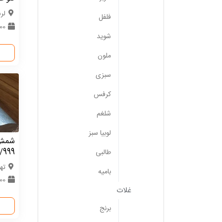
لر
فلفل
1000
شوید
ملون
سبزی
کرفس
شلغم
لوبیا سبز
شمش 
/999
طالبی
ته
بامیه
1000 ک
غلات
برنج