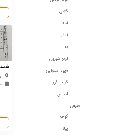
گلابی
انبه
آلبالو
به
لیمو شیرین
شمش 
میوه استوایی
مر
گریپ فروت
300
آناناس
صیفی
گوجه
پیاز