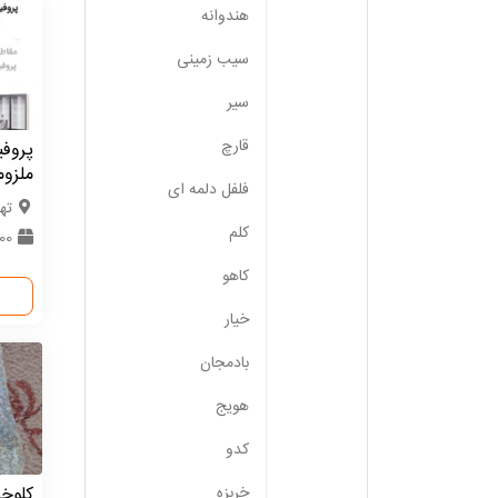
هندوانه
سیب زمینی
سیر
قارچ
پروف
ملزوم
فلفل دلمه ای
ته
کلم
9000
کاهو
خیار
بادمجان
هویج
کدو
کلوخه
خربزه