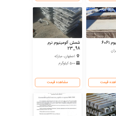
6061
شمش آلومینیوم نرم
98_23
ران
اصفهان، مبارکه
500 کیلوگرم
هده قیمت
مشاهده قیمت