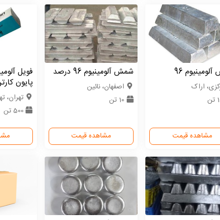
لومینیوم 96
شمش آلومینیوم 96 درصد
فویل آلومی
پایون کارتن 20 ع
كزی، اراک
اصفهان، نائین
تهران، ته
تن
10 تن
500 تن
مشاهده قیمت
مشاهده قیمت
مشا