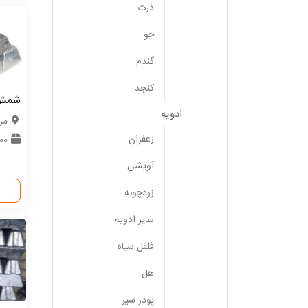
ذرت
جو
گندم
کنجد
شمش آ
ادویه
مر
زعفران
100 
آویشن
زردچوبه
سایر ادویه
فلفل سیاه
هل
پودر سیر