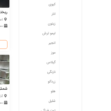
کیوی
ریخته
انار
اص
زیتون
500 کی
لیمو ترش
انجیر
موز
گیلاس
نارنگی
زردآلو
شمش آ
هلو
آذ
شلیل
1000 ک
توت فرنگی