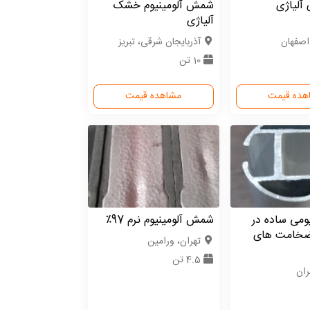
لیاژی
شمش آلومینیوم خشک
آلیاژی
اصفهان
آذربایجان شرقی، تبریز
10 تن
هده قیمت
مشاهده قیمت
یومی ساده در
شمش آلومینیوم نرم 97٪
ضخامت های
تهران، ورامین
4.5 تن
ران