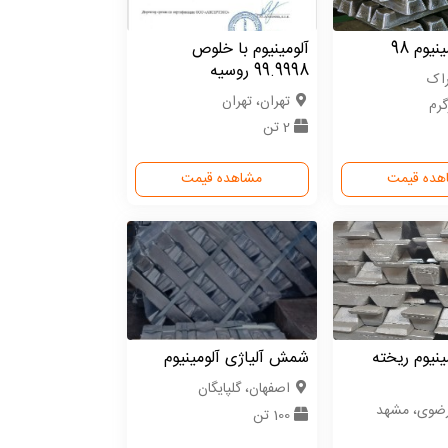
وم 98
آلومینیوم با خلوص
99.9998 روسیه
راک
تهران، تهران
2 تن
هده قیمت
مشاهده قیمت
نیوم ریخته
شمش آلیاژی آلومینیوم
اصفهان، گلپایگان
رضوی، مشهد
100 تن