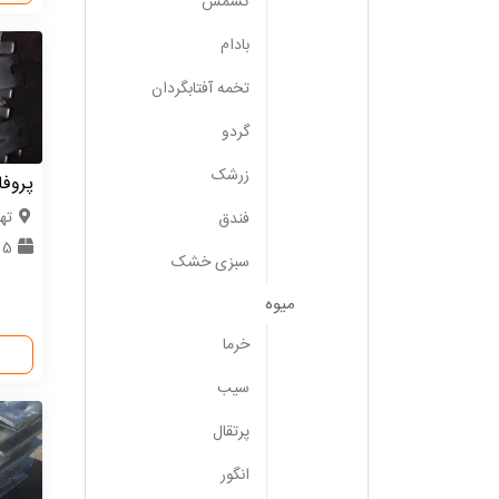
کشمش
بادام
تخمه آفتابگردان
گردو
زرشک
پروفا
ته
فندق
5 تن
سبزی خشک
میوه
خرما
سیب
پرتقال
انگور