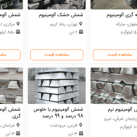
 گری آلومینیوم
شمش خشک آلومینیوم
شمش آلومینی
فهان، مبارکه
تهران، رباط کریم
مركزی، ا
لوگرم
2 تن
850 کیلوگرم
مشاهده قیمت
مشاهده قیمت
مشا
لومینیوم نرم
شمش آلومینیوم با خلوص
شمش آلومی
98 درصد و 99 درصد
گری
ربایجان شرقی، تبریز
فارس، مرودشت
خراسان 
یلوگرم
3 تن
3 تن