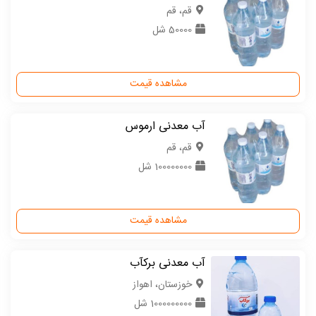
قم، قم
50000 شل
مشاهده قیمت
آب معدنی ارموس
قم، قم
100000000 شل
مشاهده قیمت
آب معدنی برکآب
خوزستان، اهواز
1000000000 شل