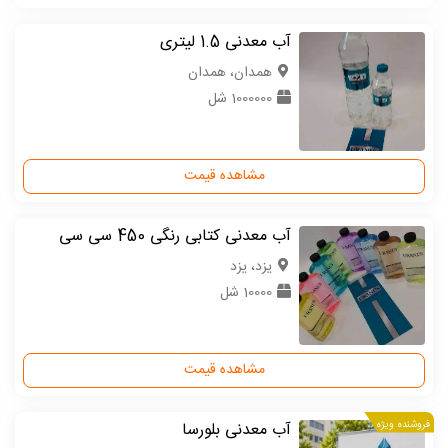
آب معدنی 1.5 لیتری
همدان، همدان
1000000 شل
مشاهده قیمت
آب معدنی کتابی رنگی 450 سی سی
یزد، یزد
10000 شل
مشاهده قیمت
فروشنده ویژه
آب معدنی بلورسا