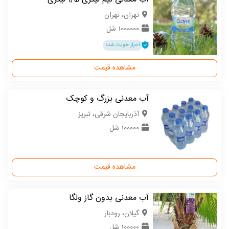
تهران، تهران
1000000 شل
احراز هویت شده
مشاهده قیمت
آب معدنی بزرگ و کوچک
آذربایجان شرقی، تبریز
100000 شل
مشاهده قیمت
آب معدنی بدون گاز ولگا
گیلان، رودبار
100000 شل